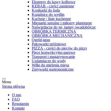
Ekspresy do kawy kolbowe
KEBAB - części zamienne
Kostkarki do lodu
Krajalnice do wędlin
Kuchnie / linie kuchenne
Miesiarki spiralne i miksery planetarne
Naświetlacze do jaj, lampy owadobójcze
OBRÓBKA TERMICZNA
OBRÓBKA MECHANICZNA
Ogród,taras
Pakowarki próżniowe
PIZZA - części do pieców do pizzy
Piece konwekcyjno-parowe
Transport i magazynowanie
Uzdatniacze do wody
Wilki do mielenia mięsa
Zmywarki gastronomiczne
Menu
Strona główna
O nas
FAQ
Regulamin
Kontakt