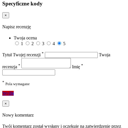
Specyficzne kody
×
Napisz recenzję
Twoja ocena
1
2
3
4
5
*
Tytuł Twojej recenzji
Twoja
*
*
recenzja
Imię
*
Pola wymagane
Wyślij
×
Nowy komentarz
Twój komentarz został wysłany i oczekuje na zatwierdzenie przez