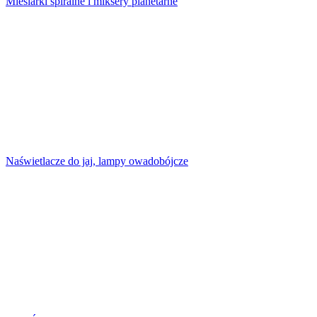
Miesiarki spiralne i miksery planetarne
Naświetlacze do jaj, lampy owadobójcze