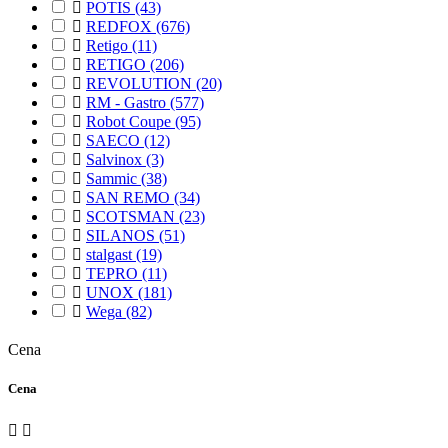

POTIS
(43)

REDFOX
(676)

Retigo
(11)

RETIGO
(206)

REVOLUTION
(20)

RM - Gastro
(577)

Robot Coupe
(95)

SAECO
(12)

Salvinox
(3)

Sammic
(38)

SAN REMO
(34)

SCOTSMAN
(23)

SILANOS
(51)

stalgast
(19)

TEPRO
(11)

UNOX
(181)

Wega
(82)
Cena
Cena

