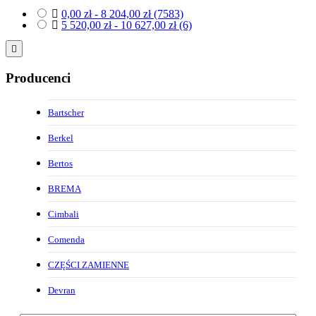

0,00 zł - 8 204,00 zł
(7583)

5 520,00 zł - 10 627,00 zł
(6)

Producenci
Bartscher
Berkel
Bertos
BREMA
Cimbali
Comenda
CZĘŚCI ZAMIENNE
Devran