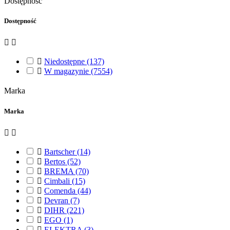
Dostępność
Dostępność



Niedostępne
(137)

W magazynie
(7554)
Marka
Marka



Bartscher
(14)

Bertos
(52)

BREMA
(70)

Cimbali
(15)

Comenda
(44)

Devran
(7)

DIHR
(221)

EGO
(1)

ELEKTRA
(3)