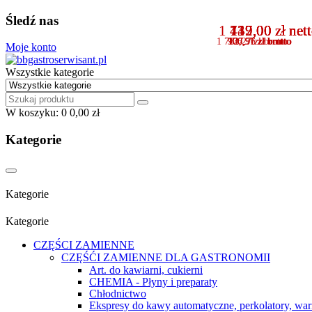
Śledź nas
1 449,00 zł net
139,00 zł net
737,00 zł net
112,00 zł net
1 782,27 zł
170,97 zł
906,51 zł
137,76 zł
brutto
brutto
brutto
brutto
Moje konto
Wszystkie kategorie
W koszyku:
0
0,00 zł
Kategorie
Kategorie
Kategorie
CZĘŚCI ZAMIENNE
CZĘŚĆI ZAMIENNE DLA GASTRONOMII
Art. do kawiarni, cukierni
CHEMIA - Płyny i preparaty
Chłodnictwo
Ekspresy do kawy automatyczne, perkolatory, war