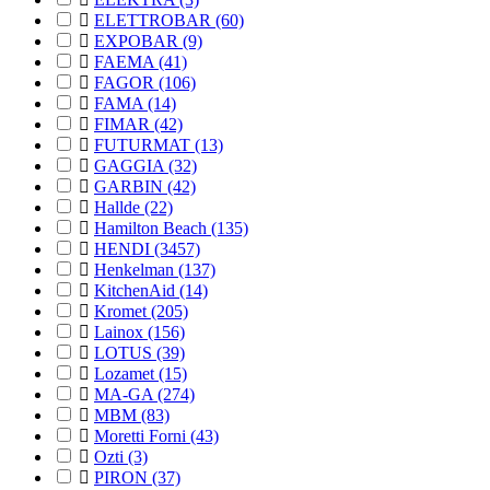

ELETTROBAR
(60)

EXPOBAR
(9)

FAEMA
(41)

FAGOR
(106)

FAMA
(14)

FIMAR
(42)

FUTURMAT
(13)

GAGGIA
(32)

GARBIN
(42)

Hallde
(22)

Hamilton Beach
(135)

HENDI
(3457)

Henkelman
(137)

KitchenAid
(14)

Kromet
(205)

Lainox
(156)

LOTUS
(39)

Lozamet
(15)

MA-GA
(274)

MBM
(83)

Moretti Forni
(43)

Ozti
(3)

PIRON
(37)