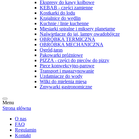
Ekspresy do kawy kolbowe
KEBAB - części zamienne
Kostkarki do lodu
Krajalnice do wędlin
Kuchnie / linie kuchenne
Miesiarki spiralne i miksery planetarne
Naświetlacze do jaj, lampy owadobójcze
OBRÓBKA TERMICZNA
OBRÓBKA MECHANICZNA
Ogród,taras
Pakowarki próżniowe
PIZZA - części do pieców do pizzy
Piece konwekcyjno-parowe
Transport i magazynowanie
Uzdatniacze do wody
Wilki do mielenia mięsa
Zmywarki gastronomiczne
Menu
Strona główna
O nas
FAQ
Regulamin
Kontakt