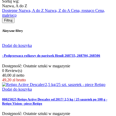
Sortuj wg:
Nazwa, A do Z
Dostępne
Nazwa, A do Z
Nazwa, Z do A
Cena, rosnąco
Cena,
malejąco
Filtruj
Aktywne filtry
Dodaj do koszyka
- Podgrzewacz rolkowy do parówek Hendi 268735, 268704, 268506
Dostępność: Ostatnie sztuki w magazynie
0 Review(s)
40,00 zł netto
49,20 zł
brutto
Dodaj do koszyka
00025025 Retigo Active Descaler od 2017/ 2,5 kg / 25 saszetek po 100 g -
Retigo Vision - piece Retigo
Dostępność: Ostatnie sztuki w magazynie