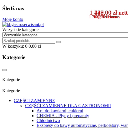
Śledź nas
1 449,00 zł net
139,00 zł net
737,00 zł net
112,00 zł net
1 782,27 zł
170,97 zł
906,51 zł
137,76 zł
brutto
brutto
brutto
brutto
Moje konto
Wszystkie kategorie
W koszyku:
0
0,00 zł
Kategorie
Kategorie
Kategorie
CZĘŚCI ZAMIENNE
CZĘŚĆI ZAMIENNE DLA GASTRONOMII
Art. do kawiarni, cukierni
CHEMIA - Płyny i preparaty
Chłodnictwo
Ekspresy do kawy automatyczne, perkolatory, war