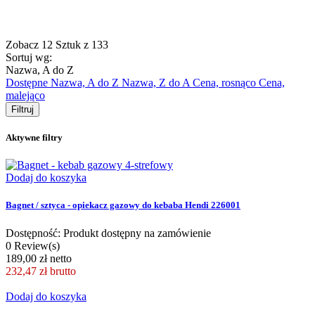
Zobacz
12
Sztuk z
133
Sortuj wg:
Nazwa, A do Z
Dostępne
Nazwa, A do Z
Nazwa, Z do A
Cena, rosnąco
Cena,
malejąco
Filtruj
Aktywne filtry
Dodaj do koszyka
Bagnet / sztyca - opiekacz gazowy do kebaba Hendi 226001
Dostępność: Produkt dostępny na zamówienie
0 Review(s)
189,00 zł netto
232,47 zł
brutto
Dodaj do koszyka