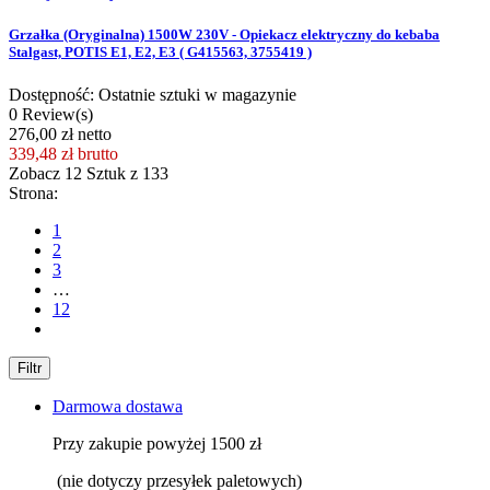
Grzałka (Oryginalna) 1500W 230V - Opiekacz elektryczny do kebaba
Stalgast, POTIS E1, E2, E3 ( G415563, 3755419 )
Dostępność: Ostatnie sztuki w magazynie
0 Review(s)
276,00 zł netto
339,48 zł
brutto
Zobacz
12
Sztuk z
133
Strona:
1
2
3
…
12
Filtr
Darmowa dostawa
Przy zakupie powyżej 1500 zł
(nie dotyczy przesyłek paletowych)