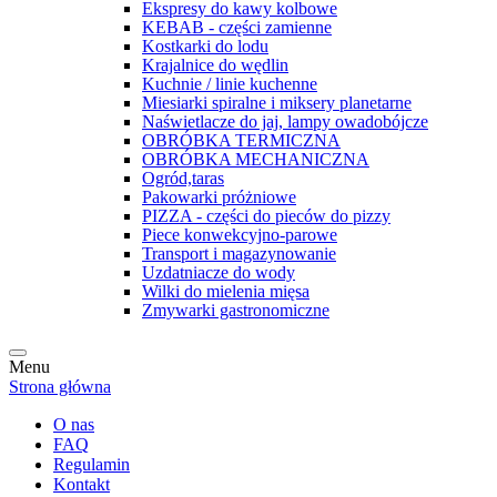
Ekspresy do kawy kolbowe
KEBAB - części zamienne
Kostkarki do lodu
Krajalnice do wędlin
Kuchnie / linie kuchenne
Miesiarki spiralne i miksery planetarne
Naświetlacze do jaj, lampy owadobójcze
OBRÓBKA TERMICZNA
OBRÓBKA MECHANICZNA
Ogród,taras
Pakowarki próżniowe
PIZZA - części do pieców do pizzy
Piece konwekcyjno-parowe
Transport i magazynowanie
Uzdatniacze do wody
Wilki do mielenia mięsa
Zmywarki gastronomiczne
Menu
Strona główna
O nas
FAQ
Regulamin
Kontakt