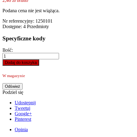
2,46 zł
brutto
Podana cena nie jest wiążąca.
Nr referencyjny:
1250101
Dostępne:
4 Przedmioty
Specyficzne kody
Ilość:
Dodaj do koszyka
W magazynie
Podziel się
Udostępnij
Tweetuj
Google+
Pinterest
Opinia