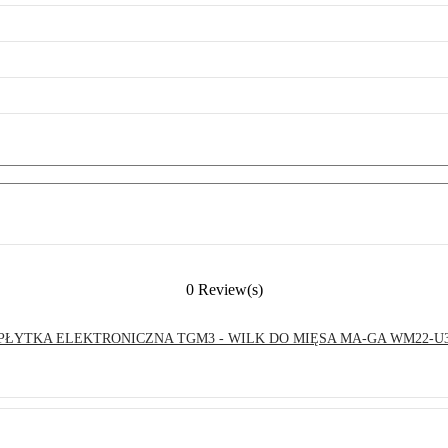
0 Review(s)
PŁYTKA ELEKTRONICZNA TGM3 - WILK DO MIĘSA MA-GA WM22-U