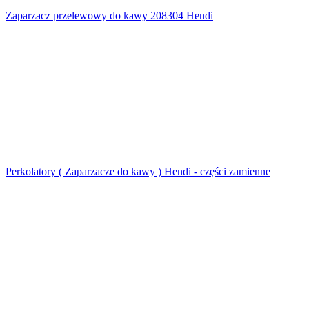
Zaparzacz przelewowy do kawy 208304 Hendi
Perkolatory ( Zaparzacze do kawy ) Hendi - części zamienne