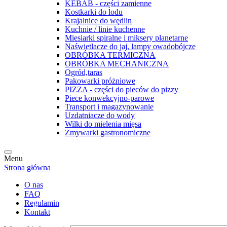
KEBAB - części zamienne
Kostkarki do lodu
Krajalnice do wędlin
Kuchnie / linie kuchenne
Miesiarki spiralne i miksery planetarne
Naświetlacze do jaj, lampy owadobójcze
OBRÓBKA TERMICZNA
OBRÓBKA MECHANICZNA
Ogród,taras
Pakowarki próżniowe
PIZZA - części do pieców do pizzy
Piece konwekcyjno-parowe
Transport i magazynowanie
Uzdatniacze do wody
Wilki do mielenia mięsa
Zmywarki gastronomiczne
Menu
Strona główna
O nas
FAQ
Regulamin
Kontakt