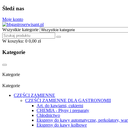
Śledź nas
Moje konto
Wszystkie kategorie
W koszyku:
0
0,00 zł
Kategorie
Kategorie
Kategorie
CZĘŚCI ZAMIENNE
CZĘŚĆI ZAMIENNE DLA GASTRONOMII
Art. do kawiarni, cukierni
CHEMIA - Płyny i preparaty
Chłodnictwo
Ekspresy do kawy automatyczne, perkolatory, war
Ekspresy do kawy kolbowe