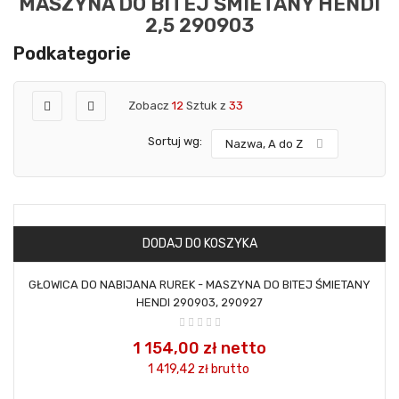
MASZYNA DO BITEJ ŚMIETANY HENDI
2,5 290903
Podkategorie
Zobacz
12
Sztuk z
33
Sortuj wg:
Nazwa, A do Z
DODAJ DO KOSZYKA
GŁOWICA DO NABIJANA RUREK - MASZYNA DO BITEJ ŚMIETANY
HENDI 290903, 290927
1 154,00 zł netto
1 419,42 zł
brutto