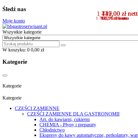
Śledź nas
1 449,00 zł net
139,00 zł net
737,00 zł net
112,00 zł net
1 782,27 zł
170,97 zł
906,51 zł
137,76 zł
brutto
brutto
brutto
brutto
Moje konto
Wszystkie kategorie
W koszyku:
0
0,00 zł
Kategorie
Kategorie
Kategorie
CZĘŚCI ZAMIENNE
CZĘŚĆI ZAMIENNE DLA GASTRONOMII
Art. do kawiarni, cukierni
CHEMIA - Płyny i preparaty
Chłodnictwo
Ekspresy do kawy automatyczne, perkolatory, war