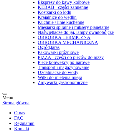
Ekspresy do kawy kolbowe
KEBAB - części zamienne
Kostkarki do lodu
Krajalnice do wędlin
Kuchnie / linie kuchenne
Miesiarki spiralne i miksery planetarne
Naświetlacze do jaj, lampy owadobójcze
OBRÓBKA TERMICZNA
OBRÓBKA MECHANICZNA
Ogród,taras
Pakowarki próżniowe
PIZZA - części do pieców do pizzy
Piece konwekcyjno-parowe
Transport i magazynowanie
Uzdatniacze do wody
Wilki do mielenia mięsa
Zmywarki gastronomiczne
Menu
Strona główna
O nas
FAQ
Regulamin
Kontakt