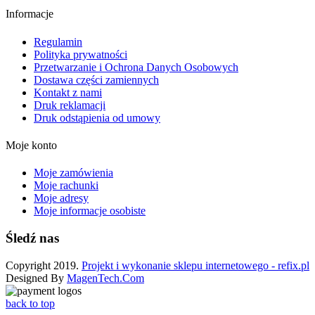
Informacje
Regulamin
Polityka prywatności
Przetwarzanie i Ochrona Danych Osobowych
Dostawa części zamiennych
Kontakt z nami
Druk reklamacji
Druk odstąpienia od umowy
Moje konto
Moje zamówienia
Moje rachunki
Moje adresy
Moje informacje osobiste
Śledź nas
Copyright 2019.
Projekt i wykonanie sklepu internetowego - refix.pl
Designed By
MagenTech.Com
back to top