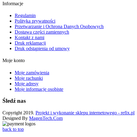
Informacje
Regulamin
Polityka prywatności
Przetwarzanie i Ochrona Danych Osobowych
Dostawa części zamiennych
Kontakt z nami
Druk reklamacji
Druk odstąpienia od umowy
Moje konto
Moje zamówienia
Moje rachunki
Moje adresy
Moje informacje osobiste
Śledź nas
Copyright 2019.
Projekt i wykonanie sklepu internetowego - refix.pl
Designed By
MagenTech.Com
back to top