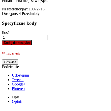
Podana cena nie jest wiążąca.
Nr referencyjny:
10072713
Dostępne:
4 Przedmioty
Specyficzne kody
Ilość:
Dodaj do koszyka
W magazynie
Podziel się
Udostępnij
Tweetuj
Google+
Pinterest
Opis
Opinia