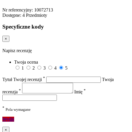
Nr referencyjny:
10072713
Dostępne:
4 Przedmioty
Specyficzne kody
×
Napisz recenzję
Twoja ocena
1
2
3
4
5
*
Tytuł Twojej recenzji
Twoja
*
*
recenzja
Imię
*
Pola wymagane
Wyślij
×