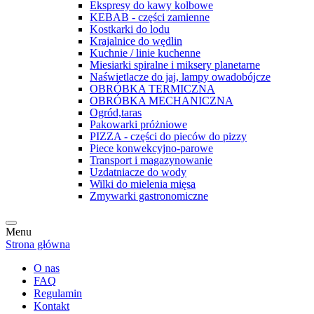
Ekspresy do kawy kolbowe
KEBAB - części zamienne
Kostkarki do lodu
Krajalnice do wędlin
Kuchnie / linie kuchenne
Miesiarki spiralne i miksery planetarne
Naświetlacze do jaj, lampy owadobójcze
OBRÓBKA TERMICZNA
OBRÓBKA MECHANICZNA
Ogród,taras
Pakowarki próżniowe
PIZZA - części do pieców do pizzy
Piece konwekcyjno-parowe
Transport i magazynowanie
Uzdatniacze do wody
Wilki do mielenia mięsa
Zmywarki gastronomiczne
Menu
Strona główna
O nas
FAQ
Regulamin
Kontakt