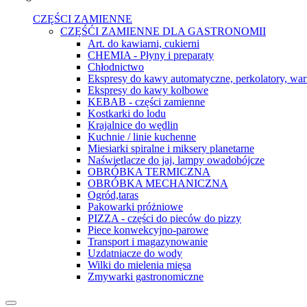
CZĘŚCI ZAMIENNE
CZĘŚĆI ZAMIENNE DLA GASTRONOMII
Art. do kawiarni, cukierni
CHEMIA - Płyny i preparaty
Chłodnictwo
Ekspresy do kawy automatyczne, perkolatory, war
Ekspresy do kawy kolbowe
KEBAB - części zamienne
Kostkarki do lodu
Krajalnice do wędlin
Kuchnie / linie kuchenne
Miesiarki spiralne i miksery planetarne
Naświetlacze do jaj, lampy owadobójcze
OBRÓBKA TERMICZNA
OBRÓBKA MECHANICZNA
Ogród,taras
Pakowarki próżniowe
PIZZA - części do pieców do pizzy
Piece konwekcyjno-parowe
Transport i magazynowanie
Uzdatniacze do wody
Wilki do mielenia mięsa
Zmywarki gastronomiczne