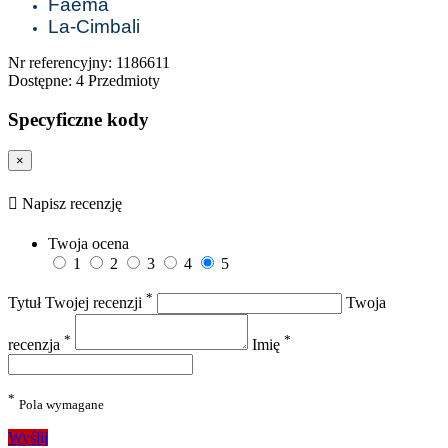
Faema
La-Cimbali
Nr referencyjny:
1186611
Dostępne:
4 Przedmioty
Specyficzne kody
×
Napisz recenzję
Twoja ocena
1
2
3
4
5
*
Tytuł Twojej recenzji
Twoja
*
*
recenzja
Imię
*
Pola wymagane
Wyślij