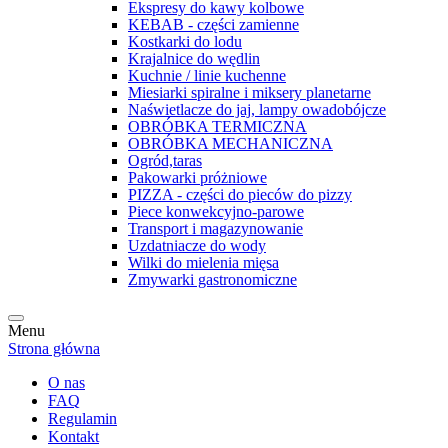
Ekspresy do kawy kolbowe
KEBAB - części zamienne
Kostkarki do lodu
Krajalnice do wędlin
Kuchnie / linie kuchenne
Miesiarki spiralne i miksery planetarne
Naświetlacze do jaj, lampy owadobójcze
OBRÓBKA TERMICZNA
OBRÓBKA MECHANICZNA
Ogród,taras
Pakowarki próżniowe
PIZZA - części do pieców do pizzy
Piece konwekcyjno-parowe
Transport i magazynowanie
Uzdatniacze do wody
Wilki do mielenia mięsa
Zmywarki gastronomiczne
Menu
Strona główna
O nas
FAQ
Regulamin
Kontakt