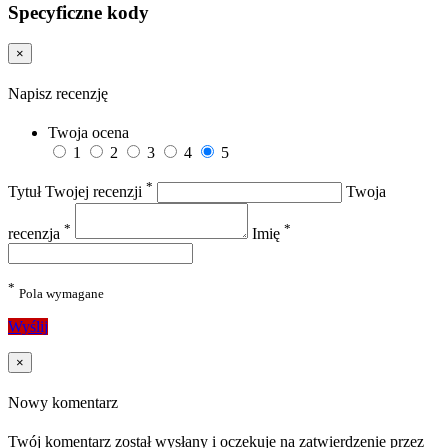
Specyficzne kody
×
Napisz recenzję
Twoja ocena
1
2
3
4
5
*
Tytuł Twojej recenzji
Twoja
*
*
recenzja
Imię
*
Pola wymagane
Wyślij
×
Nowy komentarz
Twój komentarz został wysłany i oczekuje na zatwierdzenie przez