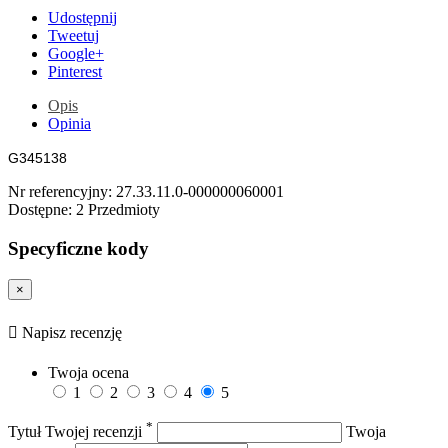
Udostępnij
Tweetuj
Google+
Pinterest
Opis
Opinia
G345138
Nr referencyjny:
27.33.11.0-000000060001
Dostępne:
2 Przedmioty
Specyficzne kody
×
Napisz recenzję
Twoja ocena
1
2
3
4
5
*
Tytuł Twojej recenzji
Twoja