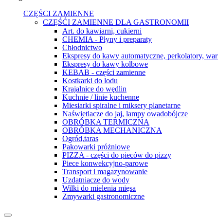
CZĘŚCI ZAMIENNE
CZĘŚĆI ZAMIENNE DLA GASTRONOMII
Art. do kawiarni, cukierni
CHEMIA - Płyny i preparaty
Chłodnictwo
Ekspresy do kawy automatyczne, perkolatory, war
Ekspresy do kawy kolbowe
KEBAB - części zamienne
Kostkarki do lodu
Krajalnice do wędlin
Kuchnie / linie kuchenne
Miesiarki spiralne i miksery planetarne
Naświetlacze do jaj, lampy owadobójcze
OBRÓBKA TERMICZNA
OBRÓBKA MECHANICZNA
Ogród,taras
Pakowarki próżniowe
PIZZA - części do pieców do pizzy
Piece konwekcyjno-parowe
Transport i magazynowanie
Uzdatniacze do wody
Wilki do mielenia mięsa
Zmywarki gastronomiczne