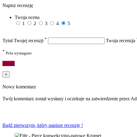
Napisz recenzję
Twoja ocena
1
2
3
4
5
*
Tytuł Twojej recenzji
Twoja recenzja
*
Pola wymagane
Wyślij
×
Nowy komentarz
Twój komentarz został wysłany i oczekuje na zatwierdzenie przez Ad
Bądź pierwszym, który napisze recenzję !