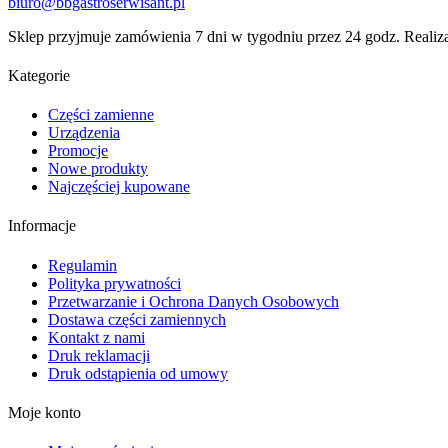
biuro@bbgastroserwisant.pl
Sklep przyjmuje zamówienia 7 dni w tygodniu przez 24 godz. Realiz
Kategorie
Części zamienne
Urządzenia
Promocje
Nowe produkty
Najczęściej kupowane
Informacje
Regulamin
Polityka prywatności
Przetwarzanie i Ochrona Danych Osobowych
Dostawa części zamiennych
Kontakt z nami
Druk reklamacji
Druk odstąpienia od umowy
Moje konto