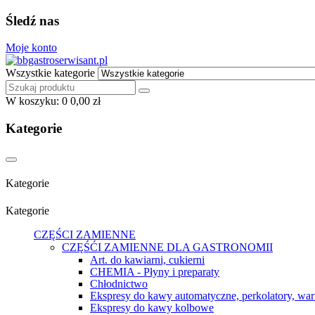
Śledź nas
Moje konto
Wszystkie kategorie
W koszyku:
0
0,00 zł
Kategorie
Kategorie
Kategorie
CZĘŚCI ZAMIENNE
CZĘŚĆI ZAMIENNE DLA GASTRONOMII
Art. do kawiarni, cukierni
CHEMIA - Płyny i preparaty
Chłodnictwo
Ekspresy do kawy automatyczne, perkolatory, war
Ekspresy do kawy kolbowe