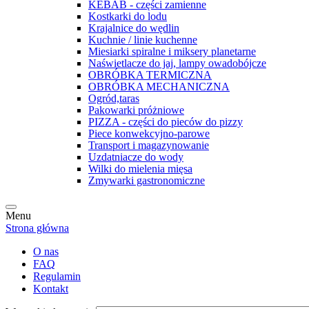
KEBAB - części zamienne
Kostkarki do lodu
Krajalnice do wędlin
Kuchnie / linie kuchenne
Miesiarki spiralne i miksery planetarne
Naświetlacze do jaj, lampy owadobójcze
OBRÓBKA TERMICZNA
OBRÓBKA MECHANICZNA
Ogród,taras
Pakowarki próżniowe
PIZZA - części do pieców do pizzy
Piece konwekcyjno-parowe
Transport i magazynowanie
Uzdatniacze do wody
Wilki do mielenia mięsa
Zmywarki gastronomiczne
Menu
Strona główna
O nas
FAQ
Regulamin
Kontakt